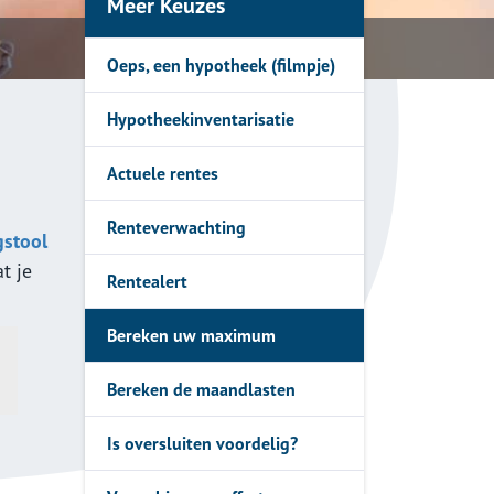
Meer Keuzes
 offerte
Oeps, een hypotheek (filmpje)
rmen
Hypotheekinventarisatie
Actuele rentes
Renteverwachting
gstool
t je
Rentealert
Bereken uw maximum
Bereken de maandlasten
Is oversluiten voordelig?