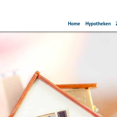
Home
Hypotheken
Oeps, een hypo
Hypotheekinve
Actuele rente
Renteverwach
Rentealert
Bereken uw 
Bereken de m
Is oversluiten