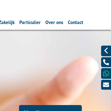
Zakelijk
Particulier
Over ons
Contact
theek (filmpje)
Ondernemers
Schade melden
Wat doen wij?
Bericht sturen?
ntarisatie
Werkgevers
Verzekeren
Verzekeren
Videobellen?
s
Pensioen
Spaardiensten
ting
Sparen
Pensioen
Hypotheekadvisering
maximum
Dát bedoelen we nou met
ontzorgen
aandlasten
 voordelig?