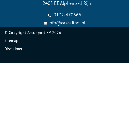
2405 EE Alphen a/d Rijn
0172-470666
info@cascafindi.nl
© Copyright
Assupport BV
2026
Sitemap
Disclaimer