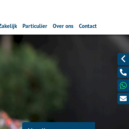
Zakelijk
Particulier
Over ons
Contact
theek (filmpje)
Ondernemers
Schade melden
Wat doen wij?
Bericht sturen?
ntarisatie
Werkgevers
Verzekeren
Verzekeren
Videobellen?
s
Pensioen
Spaardiensten
ting
Sparen
Pensioen
Hypotheekadvisering
maximum
Dát bedoelen we nou met
ontzorgen
aandlasten
 voordelig?