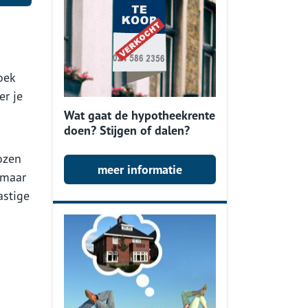
oek
er je
Wat gaat de hypotheekrente
doen? Stijgen of dalen?
ozen
meer informatie
 maar
astige