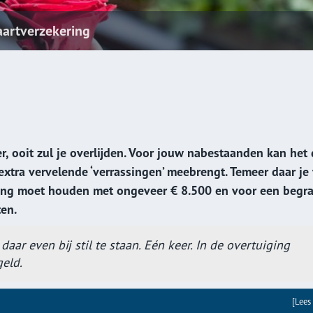
Vraag hier een
aartverzekering
Hypotheekvo
Stappenplan
8 Tips
r, ooit zul je overlijden. Voor jouw nabestaanden kan het
extra vervelende ‘verrassingen’ meebrengt. Temeer daar je
ing moet houden met ongeveer € 8.500 en voor een begra
en.
daar even bij stil te staan. Eén keer. In de overtuiging
geld.
[Lees