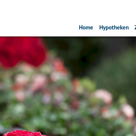
Home
Hypotheken
Oeps, een hypo
Hypotheekinve
Actuele rente
Renteverwach
Rentealert
Bereken uw 
Bereken de m
Is oversluiten