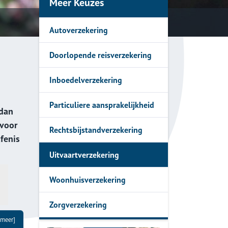
Meer Keuzes
 offerte
Autoverzekering
rmen
Doorlopende reisverzekering
Inboedelverzekering
Particuliere aansprakelijkheid
 dan
 voor
Rechtsbijstandverzekering
fenis
Uitvaartverzekering
Woonhuisverzekering
Zorgverzekering
 meer]