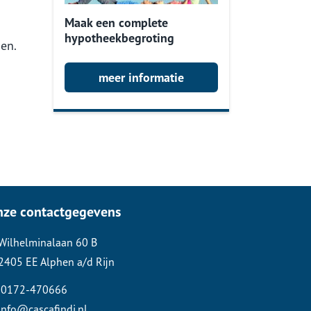
Maak een complete
hypotheekbegroting
en.
meer informatie
nze contactgegevens
Wilhelminalaan 60 B
2405 EE Alphen a/d Rijn
0172-470666
info@cascafindi.nl